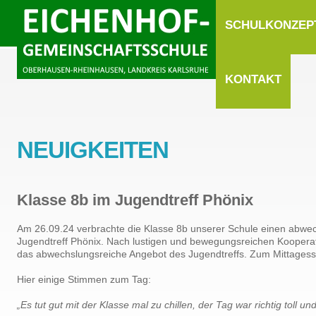
SCHULKONZEP
KONTAKT
NEUIGKEITEN
Klasse 8b im Jugendtreff Phönix
Am 26.09.24 verbrachte die Klasse 8b unserer Schule einen abwe
Jugendtreff Phönix. Nach lustigen und bewegungsreichen Kooperat
das abwechslungsreiche Angebot des Jugendtreffs. Zum Mittagesse
Hier einige Stimmen zum Tag:
„Es tut gut mit der Klasse mal zu chillen, der Tag war richtig toll u